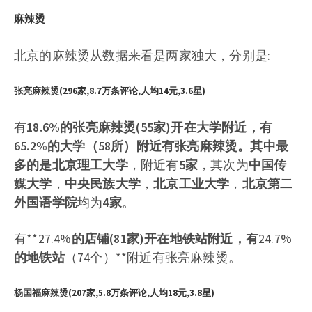
麻辣烫
北京的麻辣烫从数据来看是两家独大，分别是:
张亮麻辣烫(296家,8.7万条评论,人均14元,3.6星)
有
18.6%
的张亮麻辣烫
(55家)
开在大学附近，有
65.2%
的大学（
58所
）附近有张亮麻辣烫。其中最
多的是
北京理工大学
，附近有
5家
，其次为
中国传
媒大学
，
中央民族大学
，
北京工业大学
，
北京第二
外国语学院
均为
4家
。
有**27.4%
的店铺(
81家
)开在地铁站附近，有
24.7%
的地铁站
（74个）**附近有张亮麻辣烫。
杨国福麻辣烫(207家,5.8万条评论,人均18元,3.8星)