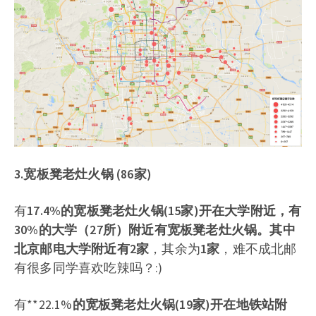
3.宽板凳老灶火锅 (86家)
有
17.4%
的宽板凳老灶火锅
(15家)
开在大学附近，有
30%
的大学（
27所
）附近有宽板凳老灶火锅。其中
北京邮电大学附近有
2家
，其余为
1家
，难不成北邮
有很多同学喜欢吃辣吗？:)
有**22.1%
的宽板凳老灶火锅(
19家
)开在地铁站附