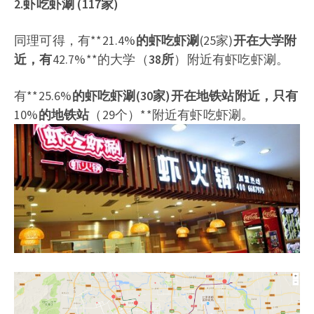
2.虾吃虾涮 (117家)
同理可得，有**21.4%
的虾吃虾涮
(25家)
开在大学附
近，有
42.7%**的大学（
38所
）附近有虾吃虾涮。
有**25.6%
的虾吃虾涮(
30家
)开在地铁站附近，只有
10%
的地铁站
（29个）**附近有虾吃虾涮。