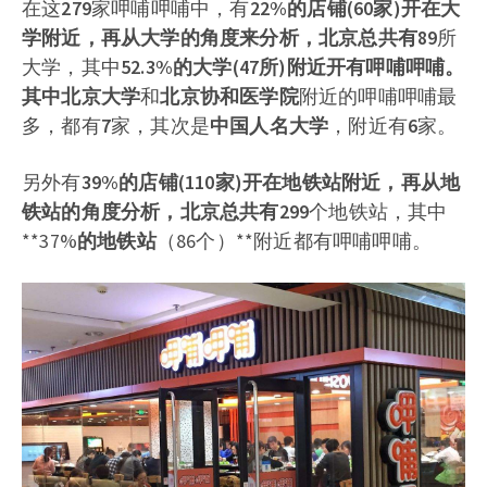
在这
279
家呷哺呷哺中，有
22%
的店铺
(60家)
开在大
学附近，再从大学的角度来分析，北京总共有
89
所
大学，其中
52.3%
的大学(47所)附近开有呷哺呷哺。
其中
北京大学
和
北京协和医学院
附近的呷哺呷哺最
多，都有
7
家，其次是
中国人名大学
，附近有
6
家。
另外有
39%
的店铺
(110家)
开在地铁站附近，再从地
铁站的角度分析，北京总共有
299
个地铁站，其中
**37%
的地铁站
（86个）**附近都有呷哺呷哺。