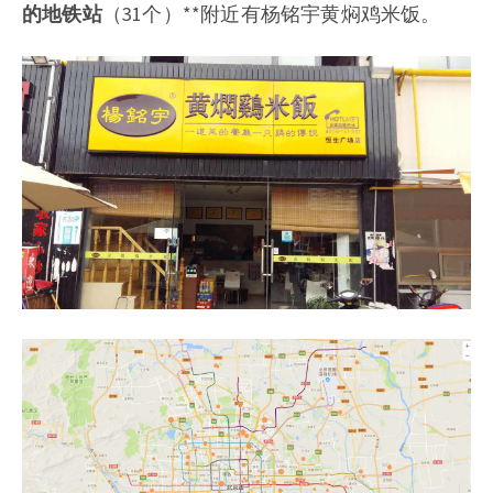
的地铁站
（31个）**附近有杨铭宇黄焖鸡米饭。