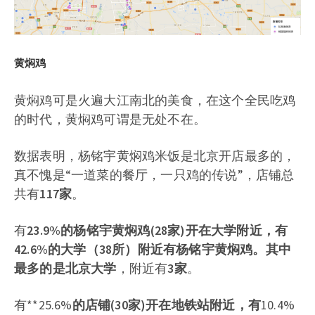
黄焖鸡
黄焖鸡可是火遍大江南北的美食，在这个全民吃鸡
的时代，黄焖鸡可谓是无处不在。
数据表明，杨铭宇黄焖鸡米饭是北京开店最多的，
真不愧是“一道菜的餐厅，一只鸡的传说”，店铺总
共有
117家
。
有
23.9%
的杨铭宇黄焖鸡
(28家)
开在大学附近，有
42.6%
的大学（
38所
）附近有杨铭宇黄焖鸡。其中
最多的是
北京大学
，附近有
3家
。
有**25.6%
的店铺(
30家
)开在地铁站附近，有
10.4%