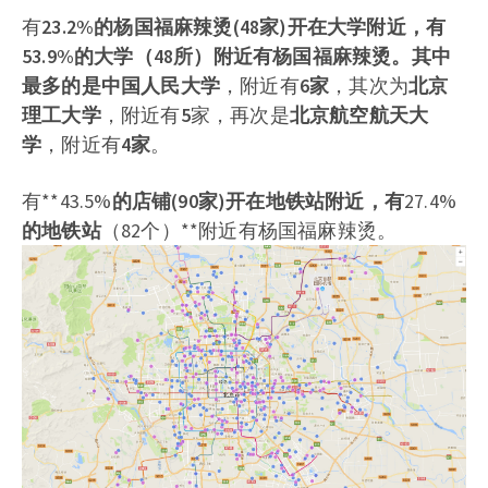
有
23.2%
的杨国福麻辣烫
(48家)
开在大学附近，有
53.9%
的大学（
48所
）附近有杨国福麻辣烫。其中
最多的是
中国人民大学
，附近有
6家
，其次为
北京
理工大学
，附近有
5
家，再次是
北京航空航天大
学
，附近有
4家
。
有**43.5%
的店铺(
90家
)开在地铁站附近，有
27.4%
的地铁站
（82个）**附近有杨国福麻辣烫。