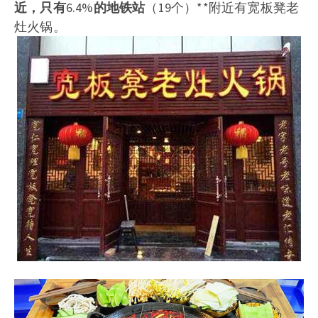
近，只有
6.4%
的地铁站
（19个）**附近有宽板凳老
灶火锅。