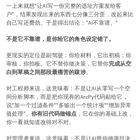
一上来就想"让AI写一份完整的选址方案发给客
户"，结果发现出来的东西七分像三分歪，改起来比
自己写还费劲。于是得出结论："AI不靠谱。"
不是它不靠谱，是你给它的角色设定错了。
更现实的定位是副驾驶：你给材料，它出初稿；你
审核，你拍板。它不替你做决策，它替你
完成从空
白到草稿之间那段最痛苦的跋涉
。
对工程师来说，这意味着：不是让AI从零写一个空
间分析脚本，而是把你现有的ArcPy代码贴给它，
说"加一个过滤条件""多输出一个统计项""增加异常
值处理"。
你有旧代码做锚点
，它在你的基础上改，
你一看就知道改得对不对。
对管理者来说，这意味着：不是让AI替你做项目决