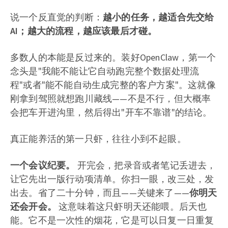
说一个反直觉的判断：
越小的任务，越适合先交给
AI；越大的流程，越应该最后才碰。
多数人的本能是反过来的。装好OpenClaw，第一个
念头是"我能不能让它自动跑完整个数据处理流
程"或者"能不能自动生成完整的客户方案"。这就像
刚拿到驾照就想跑川藏线——不是不行，但大概率
会把车开进沟里，然后得出"开车不靠谱"的结论。
真正能养活的第一只虾，往往小到不起眼。
一个会议纪要。
开完会，把录音或者笔记丢进去，
让它先出一版行动项清单。你扫一眼，改三处，发
出去。省了二十分钟，而且——关键来了——
你明天
还会开会。
这意味着这只虾明天还能喂。后天也
能。它不是一次性的烟花，它是可以日复一日重复