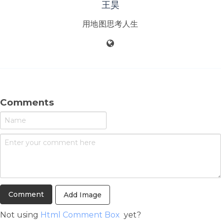
王昊
用地图思考人生
Comments
Add Image
Not using
Html Comment Box
yet?