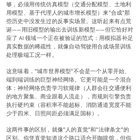
够，必须用传统仿真模型（交通分配模型、土地利
用模型、基于代理人的城市增长模型）来"合成"那
些历史中没发生过的反事实场景。这听起来有点荒
诞——用旧模型的输出去训练新模型——但它恰好对
应了 AI 领域一个正在被验证的范式：用模拟器补足
真实数据的稀疏性，就像自动驾驶用合成场景训练
处理极端工况一样。
这意味着，"城市世界模型"不会是一个从零开始、
端到端训练的巨型神经网络。它更可能是一个混合
体：神经网络负责学习软规律（人群会往交通便利
的地方聚集、商业跟着人流走），而规则引擎负责
执行硬约束（容积率不能超标、消防通道宽度不能
少于四米、日照间距必须满足国标）。
这两件事的区别，就像"人的直觉"和"法律条文"的
区别。你凭直觉知道这个路口适合开咖啡馆，但你