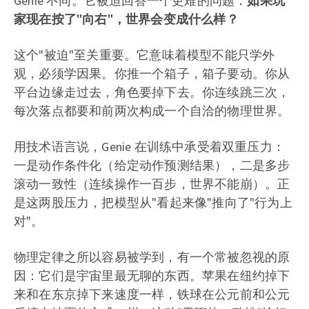
Genie 不同。它被迫回答一个更难的问题：
如果玩
家现在按了"向右"，世界会变成什么样？
这个"被迫"至关重要。它意味着模型不能只学外
观，必须学因果。你推一个箱子，箱子要动。你从
平台边缘走过去，角色要掉下去。你连续跳三次，
每次落点都要和前两次构成一个自洽的物理世界。
用技术语言说，Genie 在训练中承受着双重压力：
一是动作条件化（给定动作预测结果），二是多步
滚动一致性（连续操作一百步，世界不能崩）。正
是这两股压力，把模型从"看起来像"推向了"行为上
对"。
物理定律之所以容易被学到，有一个常被忽视的原
因：它们是宇宙里最无聊的东西。苹果在纽约掉下
来和在东京掉下来速度一样，铁球在公元前和公元