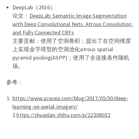
DeepLab（2016）
论文：
DeepLab: Semantic Image Segmentation
with Deep Convolutional Nets, Atrous Convolution,
and Fully Connected CRFs
主要贡献：使用了空洞卷积；提出了在空间维度
上实现金字塔型的空洞池化atrous spatial
pyramid pooling(ASPP)；使用了全连接条件随机
场。
参考：
https://www.azavea.com/blog/2017/05/30/deep-
learning-on-aerial-imagery/
2.
https://zhuanlan.zhihu.com/p/22308032