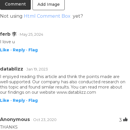
Add Image
Not using
Html Comment Box
yet?
ferb 李
· May 25, 2024
I love u
Like ·
Reply ·
Flag
datablizz
· Jan 19, 2023
I enjoyed reading this article and think the points made are
well-supported. Our company has also conducted research on
this topic and found similar results. You can read more about
our findings on our website
www.datablizz.com
Like ·
Reply ·
Flag
Anonymous
· Oct 23, 2020
3
THANKS