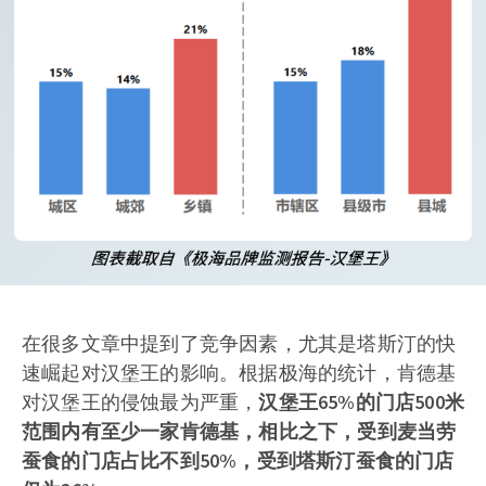
在很多文章中提到了竞争因素，尤其是塔斯汀的快
速崛起对汉堡王的影响。根据极海的统计，肯德基
对汉堡王的侵蚀最为严重，
汉堡王65%的门店500米
范围内有至少一家肯德基，相比之下，受到麦当劳
蚕食的门店占比不到50%，受到塔斯汀蚕食的门店