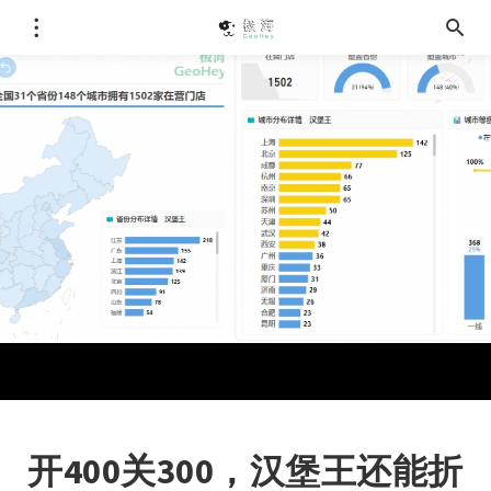
开400关300，汉堡王还能折