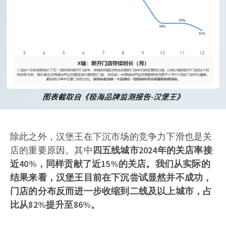
除此之外，汉堡王在下沉市场的竞争力下滑也是关
店的重要原因。其中
四五线城市2024年的关店率接
近40%，同样贡献了近15%的关店。我们从实际的
结果来看，汉堡王目前在下沉尝试显然并不成功，
门店的分布反而进一步收缩到二线及以上城市，占
比从82%提升至86%。