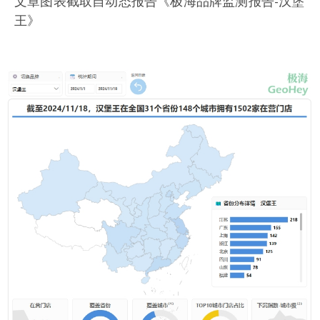
文章图表截取自动态报告《极海品牌监测报告-汉堡
王》