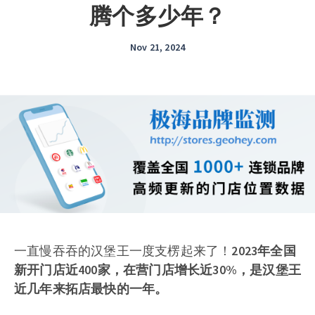
腾个多少年？
Nov 21, 2024
一直慢吞吞的汉堡王一度支楞起来了！
2023年全国
新开门店近400家，在营门店增长近30%，是汉堡王
近几年来拓店最快的一年。