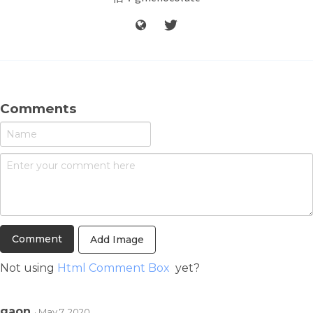
Comments
Add Image
Not using
Html Comment Box
yet?
gaon
· May 7, 2020