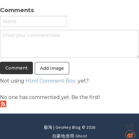
Comments
Add Image
Not using
Html Comment Box
yet?
No one has commented yet. Be the first!
分享
极海 | GeoHey Blog © 2026
自豪地使用
Ghost