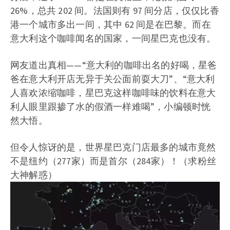
26%，总共 202 间。法国则有 97 间分店，仅仅比香
港一个城市多出一间，其中 62 间是在巴黎。而在
意大利这个咖啡闻名的国家，一间星巴克也没有。
网友道出真相——“意大利的咖啡出名的好喝，星爸
爸在意大利开店无异于关公面前耍大刀”、“意大利
人喜欢浓缩咖啡，星巴克这样咖啡味的饮料在意大
利人眼里跟掺了水的假酒一样难喝”，小编顿时恍
然大悟。
但令人惊讶的是，世界星巴克门店最多的城市竟然
不是纽约（277家）而是首尔（284家）！（求粉丝
大神解惑）