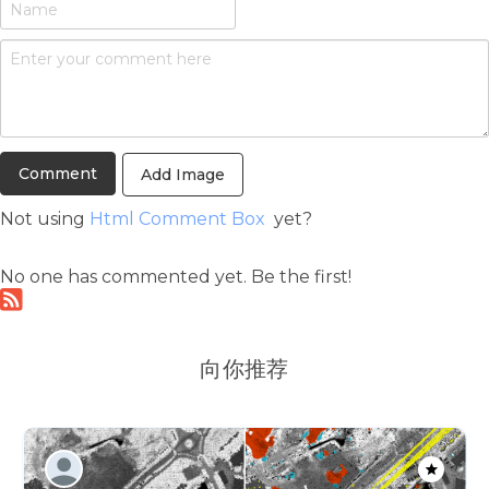
Add Image
Not using
Html Comment Box
yet?
No one has commented yet. Be the first!
向你推荐