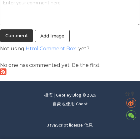
Add Image
Not using
Html Comment Box
yet?
No one has commented yet. Be the first!
分享
极海 | GeoHey Blog © 2026
自豪地使用
Ghost
JavaScript license 信息