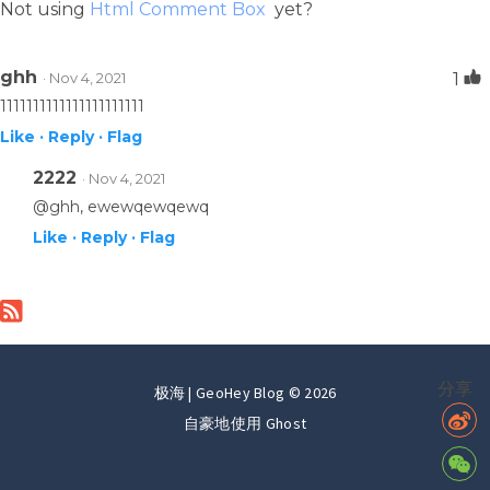
Not using
Html Comment Box
yet?
ghh
· Nov 4, 2021
1
1111111111111111111111
Like ·
Reply ·
Flag
2222
· Nov 4, 2021
@ghh, ewewqewqewq
Like ·
Reply ·
Flag
分享
极海 | GeoHey Blog © 2026
自豪地使用
Ghost