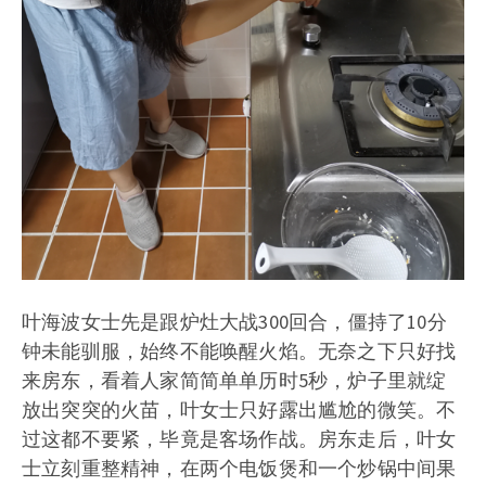
叶海波女士先是跟炉灶大战300回合，僵持了10分
钟未能驯服，始终不能唤醒火焰。无奈之下只好找
来房东，看着人家简简单单历时5秒，炉子里就绽
放出突突的火苗，叶女士只好露出尴尬的微笑。不
过这都不要紧，毕竟是客场作战。房东走后，叶女
士立刻重整精神，在两个电饭煲和一个炒锅中间果