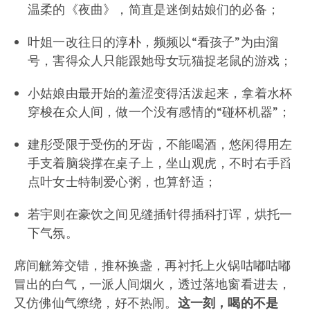
温柔的《夜曲》，简直是迷倒姑娘们的必备；
叶姐一改往日的淳朴，频频以“看孩子”为由溜
号，害得众人只能跟她母女玩猫捉老鼠的游戏；
小姑娘由最开始的羞涩变得活泼起来，拿着水杯
穿梭在众人间，做一个没有感情的“碰杯机器”；
建彤受限于受伤的牙齿，不能喝酒，悠闲得用左
手支着脑袋撑在桌子上，坐山观虎，不时右手舀
点叶女士特制爱心粥，也算舒适；
若宇则在豪饮之间见缝插针得插科打诨，烘托一
下气氛。
席间觥筹交错，推杯换盏，再衬托上火锅咕嘟咕嘟
冒出的白气，一派人间烟火，透过落地窗看进去，
又仿佛仙气缭绕，好不热闹。
这一刻，喝的不是