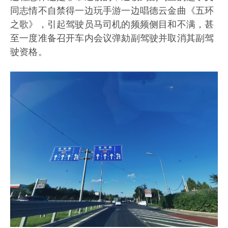
同志情不自禁得一边玩手游一边唱德云金曲《五环
之歌》，引起驾驶员马司机的频频侧目和不满，甚
至一度准备召开车内会议弹劾副驾驶并取消其副驾
驶资格。