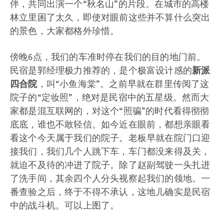
伴，共同出演一个“秋名山”的片段。在城市的高楼
林立里困了太久，即使对眼前这些并不算什么突出
的景色，大家都格外珍惜。
傍晚6点，我们的车准时停在我们的目的地门前。
民宿是郭经理极力推荐的，是个极富设计感的
新派
四合院
，叫“小鱼海棠”。之前早就在群里传阅了这
院子的“定妆照”，绝对是民宿中的五星级。然而大
家都是混互联网的，对这个“照骗”的时代看得彻彻
底底，谁也不敢轻信。如今近在眼前，都想亲眼看
看这个今天属于我们的院子。老板早就在院门口迎
接我们，我们几个人跳下车，车门都没来得及关，
就迫不及待的冲进了院子。除了赵副驾驶一头扎进
了洗手间，其余四个人分头视察起我们的领地。一
番查验之后，终于不得不承认，这地儿确实是民宿
中的战斗机。可以上图了。