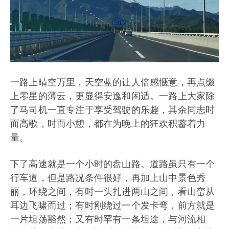
一路上晴空万里，天空蓝的让人倍感惬意，再点缀
上零星的薄云，更显得安逸和闲适。一路上大家除
了马司机一直专注于享受驾驶的乐趣，其余同志时
而高歌，时而小憩，都在为晚上的狂欢积蓄着力
量。
下了高速就是一个小时的盘山路。道路虽只有一个
行车道，但是路况条件很好，再加上山中景色秀
丽，环绕之间，有时一头扎进两山之间，看山峦从
耳边飞啸而过；有时刚绕过一个发卡弯，前方就是
一片坦荡豁然；又有时罕有一条坦途，与河流相