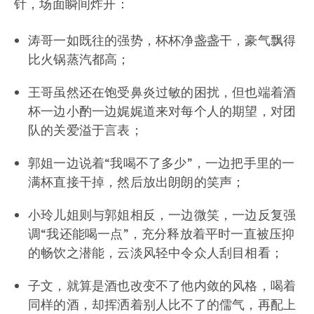
针，场面瞬间炸开：
涛哥一如既往的强势，杯杯净盏盏干，豪气飘得
比火锅蒸汽都高；
王哥虽然还在饱受鼻炎过敏的困扰，但也端着酒
杯一边小酌一边娓娓道来对每个人的期望，对团
队的关爱溢于言表；
郭姐一边说着“我喝不了多少”，一边把手里的一
满杯直接干掉，然后放出朗朗的笑声；
小玲儿姐则与郭姐相反，一边微笑，一边反复强
调“我还能喝一点”，充分释放着平时一直被压抑
的畅饮之潜能，云淡风轻中令众人刮目相看；
子文，就算是酒也改变不了他内敛的风格，喝着
同样的酒，却挥洒着别人比不了的儒气，再配上