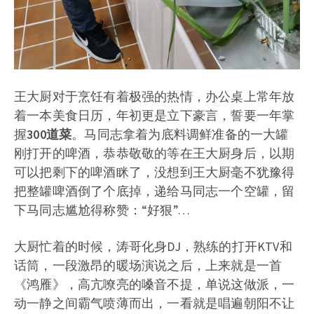
王大厨对于烹饪有着极强的热情，办公桌上常年放
着一本美食日历，年初更是立下豪言，誓要一年掌
握
300道菜
。马同志拿着为底料调鲜准备的一大罐
刚打开的啤酒，恭恭敬敬的等在王大厨身后，以期
可以把剩下的啤酒眯了，没想到王大厨毫不犹豫得
把整罐啤酒倒了个底掉，递给马同志一个空罐，留
下马同志尴尬得称赞：“好狠”…
大厨忙着的时候，涛哥化身DJ，熟练的打开KTV和
话筒，一段激昂的暖场演说之后，上来就是一首
《鸿雁》，高亢嘹亮的嗓音不提，单说这做派，一
动一静之间霸气喷薄而出，一看就是唱遍朝阳不让