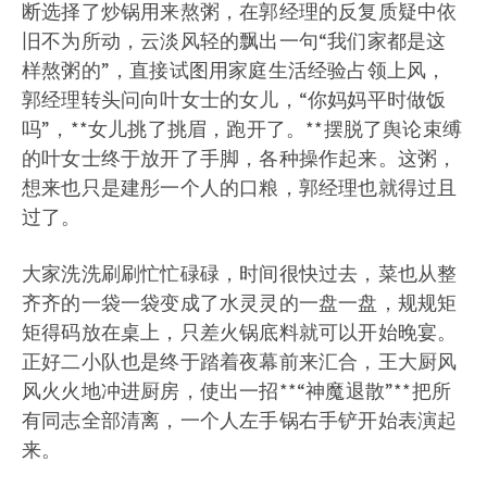
断选择了炒锅用来熬粥，在郭经理的反复质疑中依
旧不为所动，云淡风轻的飘出一句“我们家都是这
样熬粥的”，直接试图用家庭生活经验占领上风，
郭经理转头问向叶女士的女儿，“你妈妈平时做饭
吗”，**女儿挑了挑眉，跑开了。**摆脱了舆论束缚
的叶女士终于放开了手脚，各种操作起来。这粥，
想来也只是建彤一个人的口粮，郭经理也就得过且
过了。
大家洗洗刷刷忙忙碌碌，时间很快过去，菜也从整
齐齐的一袋一袋变成了水灵灵的一盘一盘，规规矩
矩得码放在桌上，只差火锅底料就可以开始晚宴。
正好二小队也是终于踏着夜幕前来汇合，王大厨风
风火火地冲进厨房，使出一招**“神魔退散”**把所
有同志全部清离，一个人左手锅右手铲开始表演起
来。