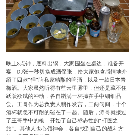
晚上8点钟，底料出锅，大家围坐在桌边，准备开
宴。DJ张一秒切换成酒保张，给大家饱含感情地介
绍了四款“狸”牌私家精酿的啤酒，以及一款日本青
梅酒。大家虽然听得有些云里雾里，但还是藏不住
跃跃欲试的冲动，各自斟满一杯捧在手中细细品
尝。王哥作为总负责人稍作发言，三两句间，十个
酒杯就急不可耐的碰在了一起。随后，涛哥就接过
了王哥手中的枪，开始了自己标志性的“打圈之
旅”。其他人也心领神会，各自找到自己的战斗方