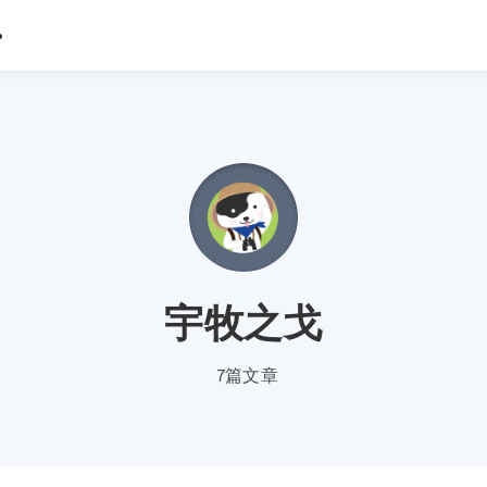
宇牧之戈
7篇文章