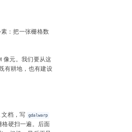
意思很朴素：把一张栅格数
M 像元。我们要从这
既有耕地，也有建设
L 文档，写
gdalwarp
的栅格硬扫一遍。后面