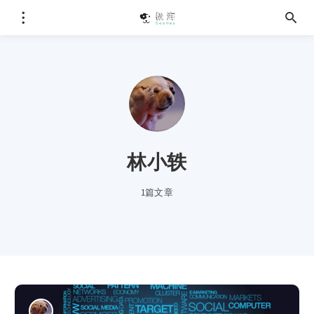
林小轶
1篇文章